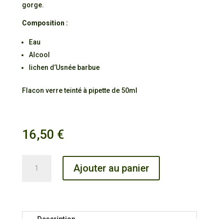
gorge.
Composition :
Eau
Alcool
lichen d’Usnée barbue
Flacon verre teinté à pipette de 50ml
16,50
€
quantité
Ajouter au panier
de
Alcoolature
Usnée
barbue
Description