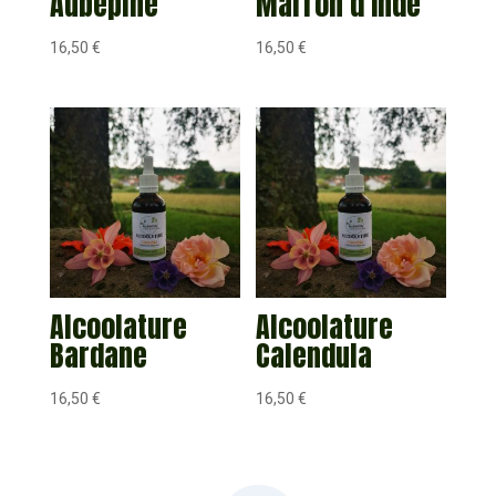
Aubépine
Marron d’Inde
16,50
€
16,50
€
Alcoolature
Alcoolature
Bardane
Calendula
16,50
€
16,50
€