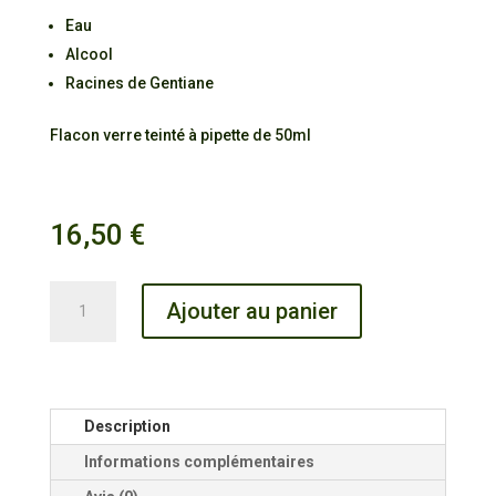
Eau
Alcool
Racines de Gentiane
Flacon verre teinté à pipette de 50ml
16,50
€
quantité
Ajouter au panier
de
Alcoolature
Gentiane
Description
Informations complémentaires