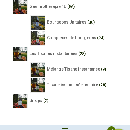
56
Gemmothérapie 1D
56
produits
30
Bourgeons Unitaires
30
produits
24
Complexes de bourgeons
24
produits
28
Les Tisanes instantanées
28
produits
9
Mélange Tisane instantanée
9
produits
28
Tisane instantanée unitaire
28
produits
2
Sirops
2
produits