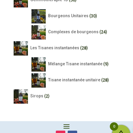
produits
30
Bourgeons Unitaires
30
produits
24
Complexes de bourgeons
24
produits
28
Les Tisanes instantanées
28
produits
9
Mélange Tisane instantanée
9
produits
28
Tisane instantanée unitaire
28
produits
2
Sirops
2
produits
0