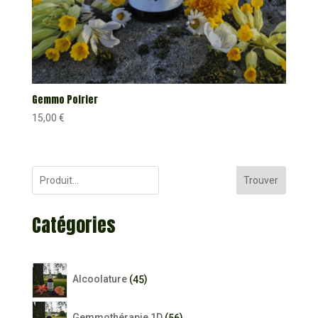
Gemmo Poirier
15,00
€
Trouver
Catégories
45
Alcoolature
45
produits
56
Gemmothérapie 1D
56