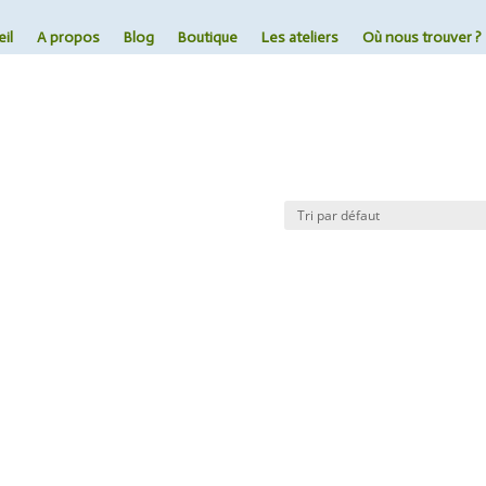
il
A propos
Blog
Boutique
Les ateliers
Où nous trouver ?