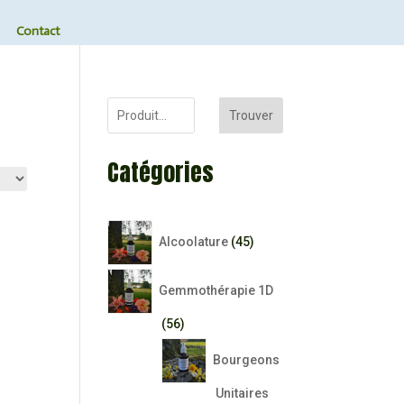
Contact
Trouver
Catégories
45
Alcoolature
45
produits
Gemmothérapie 1D
56
56
produits
Bourgeons
Unitaires