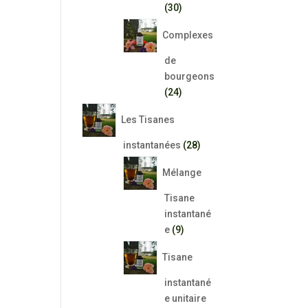
30
30
produits
Complexes
de
bourgeons
24
24
produits
Les Tisanes
28
instantanées
28
produits
Mélange
Tisane
instantané
9
e
9
produits
Tisane
instantané
e unitaire