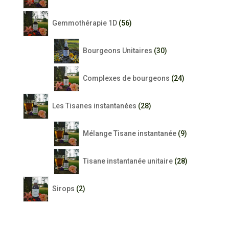
produits
56
Gemmothérapie 1D
56
produits
30
Bourgeons Unitaires
30
produits
24
Complexes de bourgeons
24
produits
28
Les Tisanes instantanées
28
produits
9
Mélange Tisane instantanée
9
produits
28
Tisane instantanée unitaire
28
produits
2
Sirops
2
produits